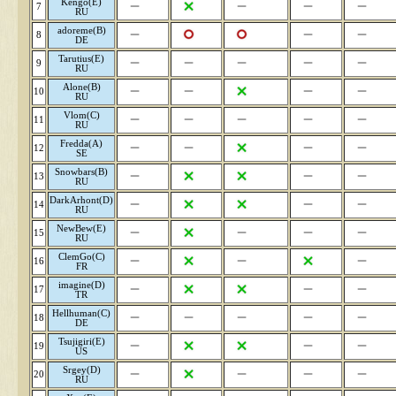
Kengo(E)
7
RU
adoreme(B)
8
DE
Tarutius(E)
9
RU
Alone(B)
10
RU
Vlom(C)
11
RU
Fredda(A)
12
SE
Snowbars(B)
13
RU
DarkArhont(D)
14
RU
NewBew(E)
15
RU
ClemGo(C)
16
FR
imagine(D)
17
TR
Hellhuman(C)
18
DE
Tsujigiri(E)
19
US
Srgey(D)
20
RU