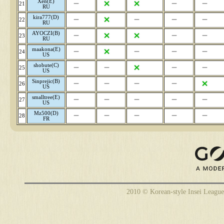
Xen(E)
21
RU
kira777(D)
22
RU
AYOCZI(B)
23
RU
maakona(E)
24
US
shobute(C)
25
US
Sinprejic(B)
26
US
smalltree(E)
27
US
Mz500(D)
28
FR
2010 © Korean-style Insei League