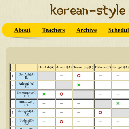
About
Teachers
Archive
Schedul
OohAah(A)
Arlequ1(A)
Texmurphy(C)
DRhazar(C)
danigabi(A)
OohAah(A)
1
IL
Arlequ1(A)
2
FR
Texmurphy(C)
3
HU
DRhazar(C)
4
CA
danigabi(A)
5
AR
Lodurr(D)
6
RU