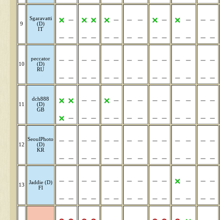
Sgaravatti
9
(D)
IT
peccator
10
(D)
RU
dch888
11
(D)
GB
SeoulPhoto
12
(D)
KR
Jaddie (D)
13
FI