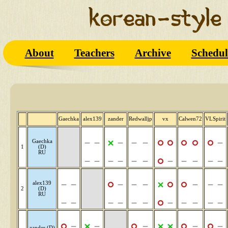
About
Teachers
Archive
Schedul
Gaechka
alex139
zander
Redwalljp
vx
Calwen72
VLSpirit
Gaechka
1
(D)
RU
alex139
2
(D)
RU
zander (D)