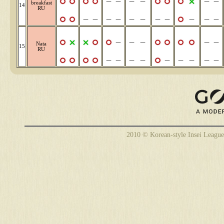
breakfast
14
RU
Nata
15
RU
2010 © Korean-style Insei League