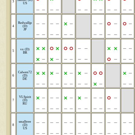
3
US
Redwalljp
4
(D)
JP
vx (D)
5
BR
Calwen72
6
(D)
DE
VLSpirit
7
(D)
RU
smalltree
8
(D)
US